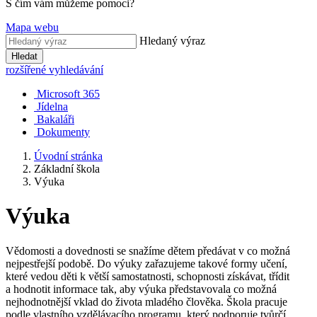
S čím vám můžeme pomoci?
Mapa webu
Hledaný výraz
Hledat
rozšířené vyhledávání
Microsoft 365
Jídelna
Bakaláři
Dokumenty
Úvodní stránka
Základní škola
Výuka
Výuka
Vědomosti a dovednosti se snažíme dětem předávat v co možná
nejpestřejší podobě. Do výuky zařazujeme takové formy učení,
které vedou děti k větší samostatnosti, schopnosti získávat, třídit
a hodnotit informace tak, aby výuka představovala co možná
nejhodnotnější vklad do života mladého člověka. Škola pracuje
podle vlastního vzdělávacího programu, který podporuje tvůrčí