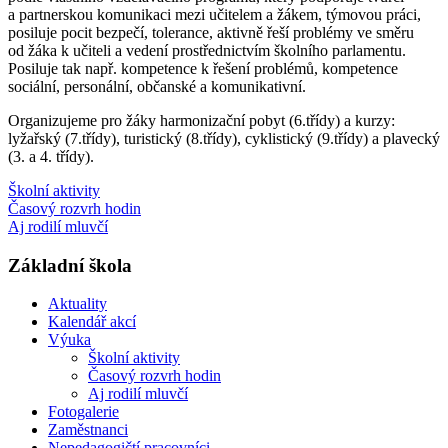
a partnerskou komunikaci mezi učitelem a žákem, týmovou práci,
posiluje pocit bezpečí, tolerance, aktivně řeší problémy ve směru
od žáka k učiteli a vedení prostřednictvím školního parlamentu.
Posiluje tak např. kompetence k řešení problémů, kompetence
sociální, personální, občanské a komunikativní.
Organizujeme pro žáky harmonizační pobyt (6.třídy) a kurzy:
lyžařský (7.třídy), turistický (8.třídy), cyklistický (9.třídy) a plavecký
(3. a 4. třídy).
Školní aktivity
Časový rozvrh hodin
Aj rodilí mluvčí
Základní škola
Aktuality
Kalendář akcí
Výuka
Školní aktivity
Časový rozvrh hodin
Aj rodilí mluvčí
Fotogalerie
Zaměstnanci
Nepedagogičtí pracovníci