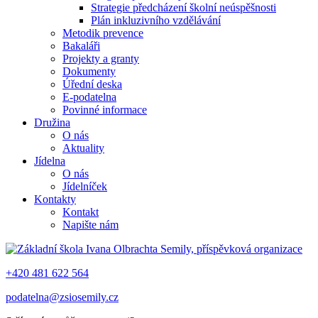
Strategie předcházení školní neúspěšnosti
Plán inkluzivního vzdělávání
Metodik prevence
Bakaláři
Projekty a granty
Dokumenty
Úřední deska
E-podatelna
Povinné informace
Družina
O nás
Aktuality
Jídelna
O nás
Jídelníček
Kontakty
Kontakt
Napište nám
+420 481 622 564
podatelna@zsiosemily.cz