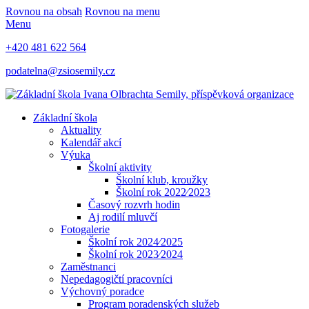
Rovnou na obsah
Rovnou na menu
Menu
+420 481 622 564
podatelna@zsiosemily.cz
Základní škola
Aktuality
Kalendář akcí
Výuka
Školní aktivity
Školní klub, kroužky
Školní rok 2022⁄2023
Časový rozvrh hodin
Aj rodilí mluvčí
Fotogalerie
Školní rok 2024⁄2025
Školní rok 2023⁄2024
Zaměstnanci
Nepedagogičtí pracovníci
Výchovný poradce
Program poradenských služeb