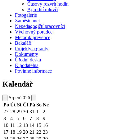
Časový rozvrh hodin
Aj rodilí mluvčí
Fotogalerie
Zaměstnanci
Nepedagogičtí pracovníci
Výchovný poradce
Metodik prevence
Bakaláři
Projekty a granty
Dokumenty
Úřední deska
E-podatelna
Povinné informace
Kalendář
Srpen
2026
Po
Út
St
Čt
Pá
So
Ne
27
28
29
30
31
1
2
3
4
5
6
7
8
9
10
11
12
13
14
15
16
17
18
19
20
21
22
23
24
25
26
27
28
29
30