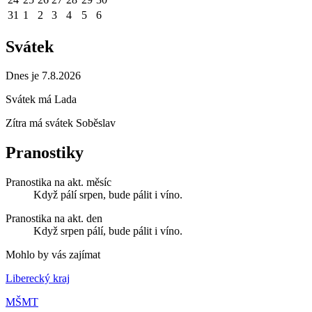
31
1
2
3
4
5
6
Svátek
Dnes je 7.8.2026
Svátek má
Lada
Zítra má svátek
Soběslav
Pranostiky
Pranostika na akt. měsíc
Když pálí srpen, bude pálit i víno.
Pranostika na akt. den
Když srpen pálí, bude pálit i víno.
Mohlo by vás zajímat
Liberecký kraj
MŠMT