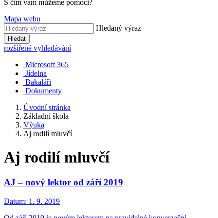
S čím vám můžeme pomoci?
Mapa webu
Hledaný výraz
Hledat
rozšířené vyhledávání
Microsoft 365
Jídelna
Bakaláři
Dokumenty
Úvodní stránka
Základní škola
Výuka
Aj rodilí mluvčí
Aj rodilí mluvčí
AJ – nový lektor od září 2019
Datum:
1. 9. 2019
Od září 2019 je novým lektorem na pravidelné konverzační