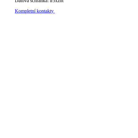
Datová schránka: ir3xzht
Kompletní kontakty