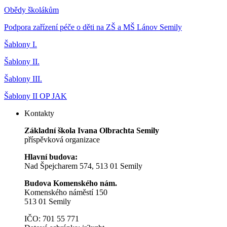
Obědy školákům
Podpora zařízení péče o děti na ZŠ a MŠ Lánov Semily
Šablony I.
Šablony II.
Šablony III.
Šablony II OP JAK
Kontakty
Základní škola Ivana Olbrachta Semily
příspěvková organizace
Hlavní budova:
Nad Špejcharem 574, 513 01 Semily
Budova Komenského nám.
Komenského náměstí 150
513 01 Semily
IČO: 701 55 771