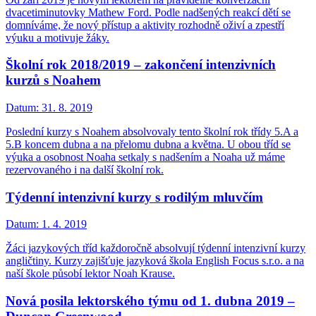
dvacetiminutovky Mathew Ford. Podle nadšených reakcí dětí se
domníváme, že nový přístup a aktivity rozhodně oživí a zpestří
výuku a motivuje žáky.
Školní rok 2018/2019 – zakončení intenzivních
kurzů s Noahem
Datum:
31. 8. 2019
Poslední kurzy s Noahem absolvovaly tento školní rok třídy 5.A a
5.B koncem dubna a na přelomu dubna a května. U obou tříd se
výuka a osobnost Noaha setkaly s nadšením a Noaha už máme
rezervovaného i na další školní rok.
Týdenní intenzivní kurzy s rodilým mluvčím
Datum:
1. 4. 2019
Žáci jazykových tříd každoročně absolvují týdenní intenzivní kurzy
angličtiny. Kurzy zajišťuje jazyková škola English Focus s.r.o. a na
naší škole působí lektor Noah Krause.
Nová posila lektorského týmu od 1. dubna 2019 –