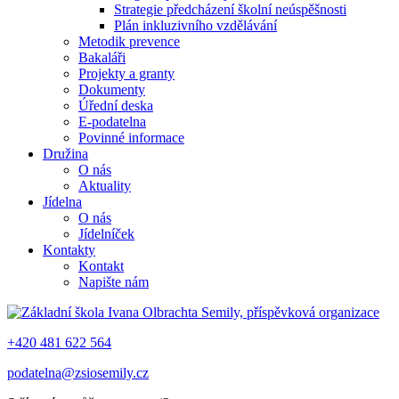
Strategie předcházení školní neúspěšnosti
Plán inkluzivního vzdělávání
Metodik prevence
Bakaláři
Projekty a granty
Dokumenty
Úřední deska
E-podatelna
Povinné informace
Družina
O nás
Aktuality
Jídelna
O nás
Jídelníček
Kontakty
Kontakt
Napište nám
+420 481 622 564
podatelna@zsiosemily.cz