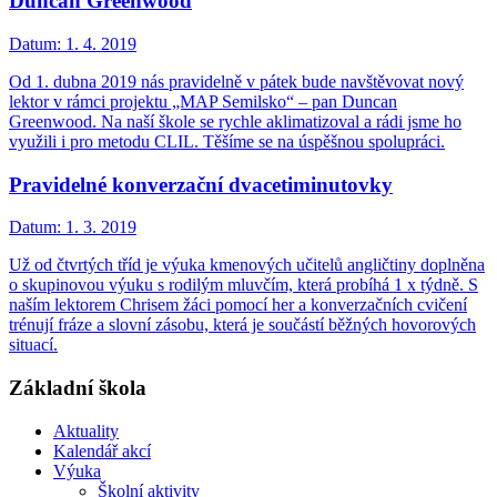
Duncan Greenwood
Datum:
1. 4. 2019
Od 1. dubna 2019 nás pravidelně v pátek bude navštěvovat nový
lektor v rámci projektu „MAP Semilsko“ – pan Duncan
Greenwood. Na naší škole se rychle aklimatizoval a rádi jsme ho
využili i pro metodu CLIL. Těšíme se na úspěšnou spolupráci.
Pravidelné konverzační dvacetiminutovky
Datum:
1. 3. 2019
Už od čtvrtých tříd je výuka kmenových učitelů angličtiny doplněna
o skupinovou výuku s rodilým mluvčím, která probíhá 1 x týdně. S
naším lektorem Chrisem žáci pomocí her a konverzačních cvičení
trénují fráze a slovní zásobu, která je součástí běžných hovorových
situací.
Základní škola
Aktuality
Kalendář akcí
Výuka
Školní aktivity