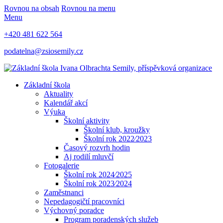
Rovnou na obsah
Rovnou na menu
Menu
+420 481 622 564
podatelna@zsiosemily.cz
Základní škola
Aktuality
Kalendář akcí
Výuka
Školní aktivity
Školní klub, kroužky
Školní rok 2022⁄2023
Časový rozvrh hodin
Aj rodilí mluvčí
Fotogalerie
Školní rok 2024⁄2025
Školní rok 2023⁄2024
Zaměstnanci
Nepedagogičtí pracovníci
Výchovný poradce
Program poradenských služeb